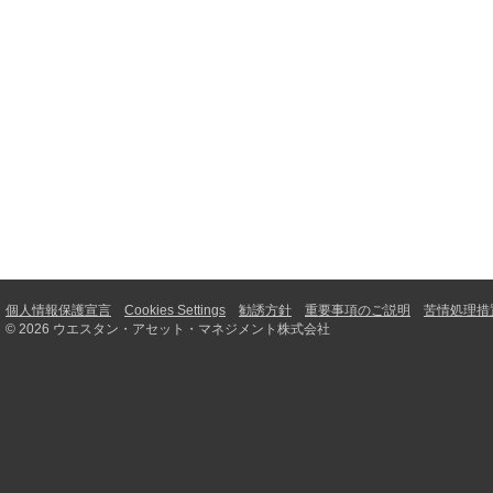
個人情報保護宣言
Cookies Settings
勧誘方針
重要事項のご説明
苦情処理措
© 2026 ウエスタン・アセット・マネジメント株式会社