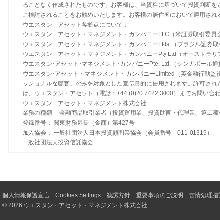
ることなく作成されたものです。お客様は、当資料に基づいて投資判断を
ご検討されることをお勧めいたします。お客様の居住国において適用され
ウエスタン・アセット各拠点について：
ウエスタン・アセット・マネジメント・カンパニーLLC（米証券取引委員会
ウエスタン・アセット・マネジメント・カンパニーLtda.（ブラジル証券
ウエスタン・アセット・マネジメント・カンパニーPty Ltd（オーストラリア事業者番
ウエスタン･アセット･マネジメント･カンパニーPte. Ltd.（シンガポール通貨監督
ウエスタン･アセット・マネジメント・カンパニーLimited（英金融行動監
ッショナルな顧客」のみを対象とした宣伝目的に使用されます。許可された欧
は、ウエスタン・アセット（電話：+44 (0)20 7422 3000）までお問い
ウエスタン・アセット・マネジメント株式会社
業務の種類： 金融商品取引業者（投資運用業、投資助言・代理業、第二種
登録番号： 関東財務局長（金商）第427号
加入協会： 一般社団法人日本投資顧問業協会（会員番号 011-01319）
一般社団法人投資信託協会
個人情報保護宣言
Cookies Settings
勧誘方針
重要事項のご説明
苦情処理措
© 2026 ウエスタン・アセット・マネジメント株式会社