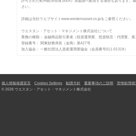
許可された欧州経済領域 (EEA）加盟国へ配信する場合もあります。最新の承
さい。
詳細は当社ウエブサイトwww.westernasset.co.jpをご参照ください。
ウエスタン・アセット・マネジメント株式会社について
業務の種類： 金融商品取引業者（投資運用業、投資助言・代理業、第
登録番号： 関東財務局長（金商）第427号
加入協会： 一般社団法人資産運用業協会（会員番号011-01319）
個人情報保護宣言
Cookies Settings
勧誘方針
重要事項のご説明
苦情処理措
© 2026 ウエスタン・アセット・マネジメント株式会社