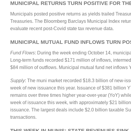
MUNICIPAL RETURNS TURN POSITIVE FOR TH
Municipals posted positive returns as yields trailed Treasu
Treasuries. The Bloomberg Barclays Municipal Index retu
evaluate recent post-Covid state tax revenue data.
MUNICIPAL MUTUAL FUND INFLOWS TURN POS
Fund Flows
: During the week ending October 14, municipal
Long-term funds recorded $171 million of inflows, intermed
$84 million of outflows. Municipal mutual fund net inflows Y
Supply
: The muni market recorded $18.3 billion of new-is
week of new issuance this year. Issuance of $381 billion
remains over three times higher year-over-year (YoY) whi
week of issuance this week, with approximately $21 billio
issuance. The largest deals include $2.0 billion taxable S
transactions.
THIS WEEK IN MUNIS: STATE REVENUES SINK