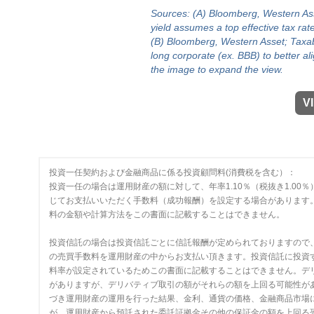
Sources: (A) Bloomberg, Western Ass
yield assumes a top effective tax rat
(B) Bloomberg, Western Asset; Taxa
long corporate (ex. BBB) to better ali
the image to expand the view.
V
投資一任契約および金融商品に係る投資顧問料(消費税を含む）：
投資一任の場合は運用財産の額に対して、年率1.10％（税抜き1.0
じてお支払いいただく手数料（成功報酬）を設定する場合があります
料の金額や計算方法をこの書面に記載することはできません。
投資信託の場合は投資信託ごとに信託報酬が定められておりますので
の売買手数料を運用財産の中からお支払い頂きます。投資信託に投資
料率が設定されているためこの書面に記載することはできません。デ
がありますが、デリバティブ取引の額がそれらの額を上回る可能性が
づき運用財産の運用を行った結果、金利、通貨の価格、金融商品市場
が、運用財産から預託された委託証拠金その他の保証金の額を上回る