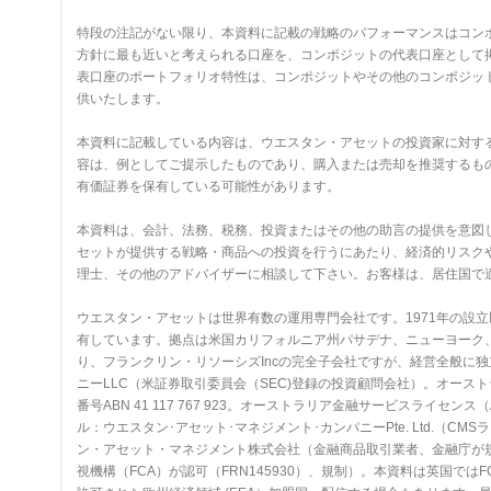
特段の注記がない限り、本資料に記載の戦略のパフォーマンスはコン
方針に最も近いと考えられる口座を、コンポジットの代表口座として
表口座のポートフォリオ特性は、コンポジットやその他のコンポジッ
供いたします。
本資料に記載している内容は、ウエスタン・アセットの投資家に対す
容は、例としてご提示したものであり、購入または売却を推奨するも
有価証券を保有している可能性があります。
本資料は、会計、法務、税務、投資またはその他の助言の提供を意図
セットが提供する戦略・商品への投資を行うにあたり、経済的リスク
理士、その他のアドバイザーに相談して下さい。お客様は、居住国で
ウエスタン・アセットは世界有数の運用専門会社です。1971年の設
有しています。拠点は米国カリフォルニア州パサデナ、ニューヨーク
り、フランクリン・リソーシズIncの完全子会社ですが、経営全般に
ニーLLC（米証券取引委員会（SEC)登録の投資顧問会社）。オースト
番号ABN 41 117 767 923。オーストラリア金融サービスライセ
ル：ウエスタン･アセット･マネジメント･カンパニーPte. Ltd.（CMSラ
ン・アセット・マネジメント株式会社（金融商品取引業者、金融庁が規制
視機構（FCA）が認可（FRN145930）、規制）。本資料は英国