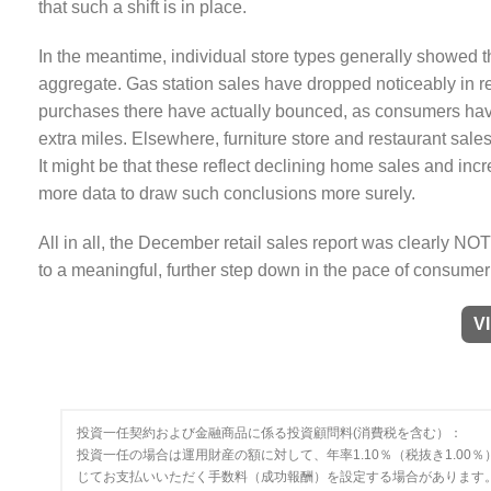
that such a shift is in place.
In the meantime, individual store types generally showed 
aggregate. Gas station sales have dropped noticeably in rec
purchases there have actually bounced, as consumers have 
extra miles. Elsewhere, furniture store and restaurant sa
It might be that these reflect declining home sales and incre
more data to draw such conclusions more surely.
All in all, the December retail sales report was clearly NOT 
to a meaningful, further step down in the pace of consumer 
V
投資一任契約および金融商品に係る投資顧問料(消費税を含む）：
投資一任の場合は運用財産の額に対して、年率1.10％（税抜き1.0
じてお支払いいただく手数料（成功報酬）を設定する場合があります