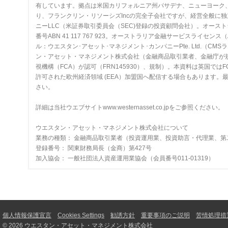
有しています。拠点は米国カリフォルニア州パサデナ、ニューヨーク
り、フランクリン・リソーシズIncの完全子会社ですが、経営全般に
ニーLLC（米証券取引委員会（SEC)登録の投資顧問会社）。オースト
番号ABN 41 117 767 923。オーストラリア金融サービスライセ
ル：ウエスタン･アセット･マネジメント･カンパニーPte. Ltd.（CMSラ
ン・アセット・マネジメント株式会社（金融商品取引業者、金融庁が規制
視機構（FCA）が認可（FRN145930）、規制）。本資料は英国
許可された欧州経済領域 (EEA）加盟国へ配信する場合もあります。最新の承
さい。
詳細は当社ウエブサイトwww.westernasset.co.jpをご参照ください。
ウエスタン・アセット・マネジメント株式会社について
業務の種類： 金融商品取引業者（投資運用業、投資助言・代理業、第
登録番号： 関東財務局長（金商）第427号
加入協会： 一般社団法人資産運用業協会（会員番号011-01319）
個人情報保護宣言
Cookies Settings
勧誘方針
重要事項のご説明
苦情処理措
© 2026 ウエスタン・アセット・マネジメント株式会社